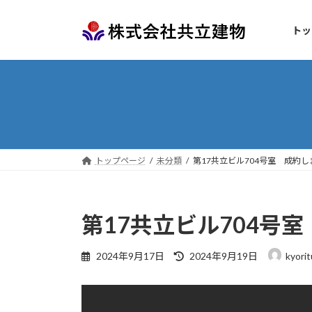
コ
ナ
ン
ビ
トッ
テ
ゲ
ン
ー
ツ
シ
へ
ョ
ス
ン
キ
に
ッ
移
プ
動
トップページ
未分類
第17共立ビル704号室 成約し
第17共立ビル704号
最
2024年9月17日
2024年9月19日
kyori
終
更
新
日