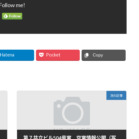
Follow me!
Hatena
Pocket
Copy
次の記事
第７共立ビル504号室 空室情報公開（写真は後日掲載）