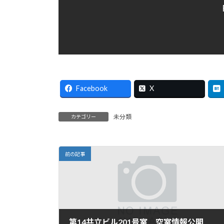
時
:
Facebook
X
未分類
カテゴリー
前の記事
第14共立ビル201号室 空室情報公開