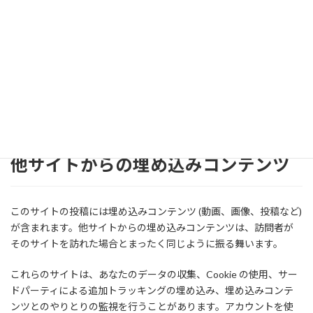
は2日間、画面表示オプション Cookie は1年間保持されます。「ロ
グイン状態を保存する」を選択した場合、ログイン情報は2週間維
持されます。ログアウトするとログイン Cookie は消去されます。
もし投稿を編集または公開すると、さらなる Cookie がブラウザー
に保存されます。この Cookie は個人データを含まず、単に変更し
た投稿の ID を示すものです。1日で有効期限が切れます。
他サイトからの埋め込みコンテンツ
このサイトの投稿には埋め込みコンテンツ (動画、画像、投稿など)
が含まれます。他サイトからの埋め込みコンテンツは、訪問者が
そのサイトを訪れた場合とまったく同じように振る舞います。
これらのサイトは、あなたのデータの収集、Cookie の使用、サー
ドパーティによる追加トラッキングの埋め込み、埋め込みコンテ
ンツとのやりとりの監視を行うことがあります。アカウントを使