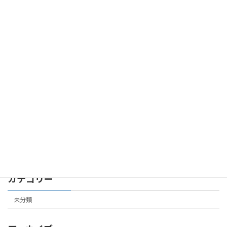
2026年3月2日
第７共立ビル 305号室 成約しました
未分類
2026年2月24日
第４共立ビル 504号室 成約しました
未分類
2026年2月19日
カテゴリー
未分類