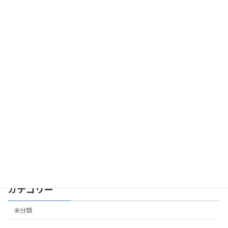
報公開（写真は３月３日公開予定）
2026年3月2日
第７共立ビル 305号室 成約しました
未分類
2026年2月24日
第４共立ビル 504号室 成約しました
未分類
2026年2月19日
カテゴリー
未分類