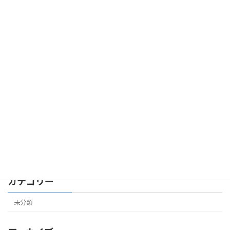
2026年3月2日
第７共立ビル 305号室 成約しました
未分類
2026年2月24日
第４共立ビル 504号室 成約しました
未分類
2026年2月19日
カテゴリー
未分類