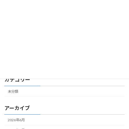
第７共立ビル 305号室 成約しました
未分類
2026年2月24日
第４共立ビル 504号室 成約しました
未分類
2026年2月19日
カテゴリー
未分類
アーカイブ
2026年6月