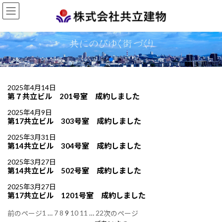
コ
ナ
ン
ビ
テ
ゲ
ン
ー
ツ
シ
へ
ョ
ス
ン
キ
に
ッ
移
2025年4月14日
プ
動
第７共立ビル 201号室 成約しました
2025年4月9日
第17共立ビル 303号室 成約しました
2025年3月31日
第14共立ビル 304号室 成約しました
2025年3月27日
第14共立ビル 502号室 成約しました
2025年3月27日
第17共立ビル 1201号室 成約しました
1
…
7
8
9
10
11
…
22
前のページ
次のページ